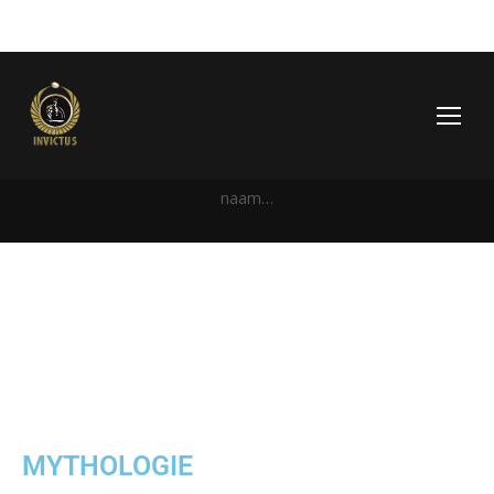
Invictus niet zo maar een naam…
Rugby Club Invictus Noordwijk
›
Invictus niet zo maar een
naam…
MYTHOLOGIE