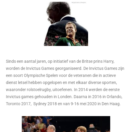
Sinds een aantal jaren, op initiatief van de Britse prins Harry,
worden de Invictus Games georganiseerd. De Invictus Games zijn
een soort Olympische Spelen voor de veteranen die in actieve
dienst letsel hebben opgelopen en met elkaar diverse sporten,
waaronder rolstoelrugby, uitoefenen. In 2014 werden de eerste
Invictus games gehouden in Londen. Daarna in 2016 in Orlando,
Toronto 2017, Sydney 2018 en van 9-16 mei 2020 in Den Haag.