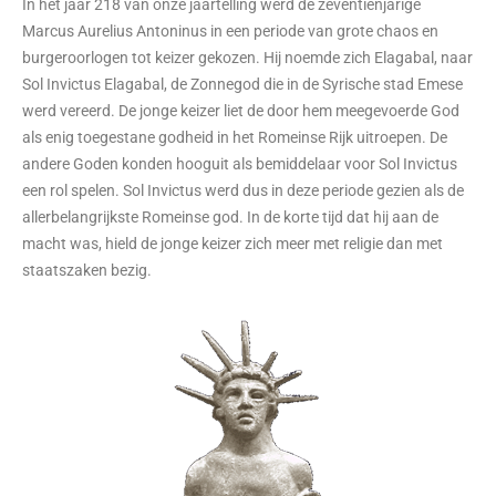
In het jaar 218 van onze jaartelling werd de zeventienjarige
Marcus Aurelius Antoninus in een periode van grote chaos en
burgeroorlogen tot keizer gekozen. Hij noemde zich Elagabal, naar
Sol Invictus Elagabal, de Zonnegod die in de Syrische stad Emese
werd vereerd. De jonge keizer liet de door hem meegevoerde God
als enig toegestane godheid in het Romeinse Rijk uitroepen. De
andere Goden konden hooguit als bemiddelaar voor Sol Invictus
een rol spelen. Sol Invictus werd dus in deze periode gezien als de
allerbelangrijkste Romeinse god. In de korte tijd dat hij aan de
macht was, hield de jonge keizer zich meer met religie dan met
staatszaken bezig.