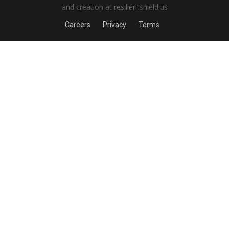
and creation at resilientshield.us
Careers
Privacy
Terms