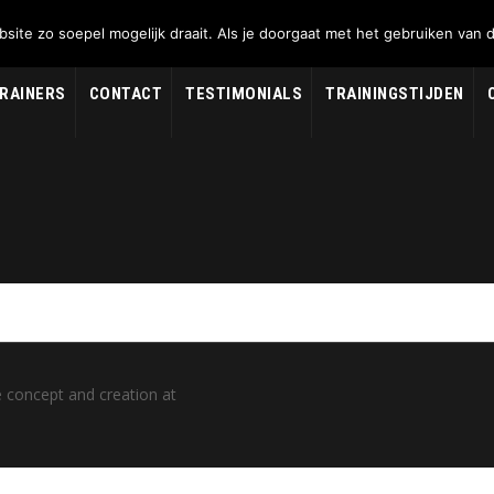
Become a Teacher
ite zo soepel mogelijk draait. Als je doorgaat met het gebruiken van 
Rugby Club Invictus Noordwijk
›
Become a Teacher
RAINERS
CONTACT
TESTIMONIALS
TRAININGSTIJDEN
e concept and creation at